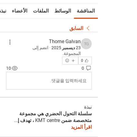
المناقشة
الوسائط
الملفات
الأعضاء
نبذة
السابق
Thorne Galvan
Thorne Galvan
23 ديسمبر 2025
·
انضم إلى
المجموعة.
0
10
0
댓글을 입력하세요.
نبذة
سلسلة التحول الحضري هي مجموعة
متخصصة ضمن KMT centre ، تهدف إ
...
اقرأ المزيد