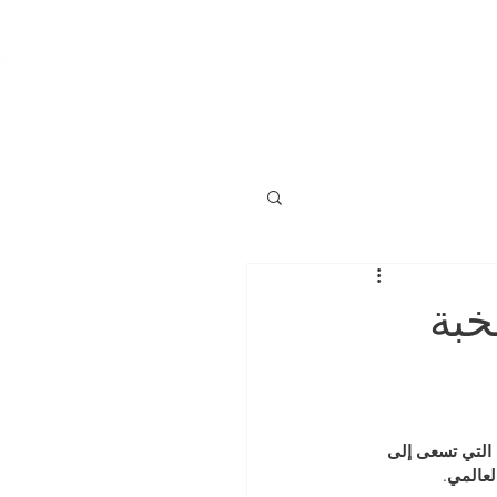
Beyond mandates. Before collapse. In between powers.
خبة
التي تسعى إلى 
عالمي.  