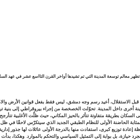
ظهر معالم توسعة المدينة التي تم تشيدها أواخر القرن التااسع عشر في عهد السل
185 ومرحلة ما قبل الاستقلال، أعيد رسم وجه دمشق، ليس فقط بفعل قوانين الأرض وال
ة أخرى داخل المدينة. تحوّلت الخصخصة من إجراء بيروقراطي إلى بنية ترات
ى السكان بطريقة متفاوتة تتأثر بالحيز المكاني، حيث ظلّت الأغلبية تتأرجح
بمثابة الحاضنة الأولى للنظام الطبقي الجديد الذي سيتكرّس لاحقًا في ظل ا
 إعادة توزيع كبرى، استفادت منها بالدرجة الأولى عائلات لها جذور إداري
جرد حيازة، بل بوابة إلى التمثيل السياسي والتحكم بالموارد. وهكذا، بدأت ط