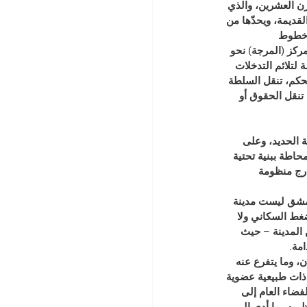
رن العشرين، والذي 
القديمة، ويحدّها من 
طوط 
كز (المرجة) نحو 
لتلائم التدخلات 
حكم، تنقل السلطة 
تنقل الحقوق أو 
 الحديد، وعلى 
اطة ببنية تحتية 
رج منظومة 
دمشق ليست مدينة 
ط السكاني ولا 
 المدينة – حيث 
مة.
، وما يتفرع عنه 
ذات طبيعية عضوية 
فضاء العام إلى 