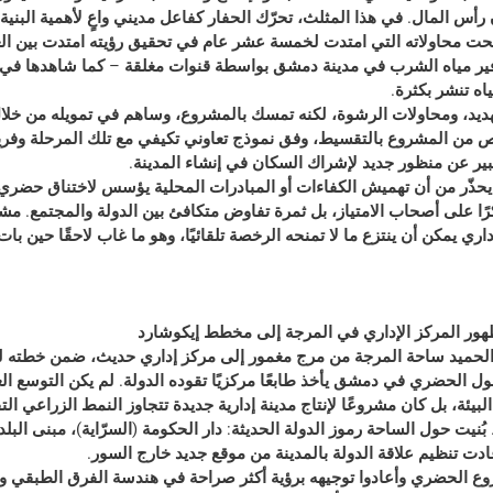
 رأس المال. في هذا المثلث، تحرّك الحفار كفاعل مديني واعٍ لأهمية البنية
ر لتوفير مياه الشرب في مدينة دمشق بواسطة قنوات مغلقة – كما شاهدها في
اه تنشر بكثرة.
تهديد، ومحاولات الرشوة، لكنه تمسك بالمشروع، وساهم في تمويله من خلال
ن المشروع بالتقسيط، وفق نموذج تعاوني تكيفي مع تلك المرحلة وفريد.
بير عن منظور جديد لإشراك السكان في إنشاء المدينة.
ًا يحذّر من أن تهميش الكفاءات أو المبادرات المحلية يؤسس لاختناق حضري ل
كرًا على أصحاب الامتياز، بل ثمرة تفاوض متكافئ بين الدولة والمجتمع. مش
ري يمكن أن ينتزع ما لا تمنحه الرخصة تلقائيًا، وهو ما غاب لاحقًا حين با
هور المركز الإداري في المرجة إلى مخطط إيكوشارد
 الحميد ساحة المرجة من مرج مغمور إلى مركز إداري حديث، ضمن خطته لل
ول الحضري في دمشق يأخذ طابعًا مركزيًا تقوده الدولة. لم يكن التوسع الع
لبيئة، بل كان مشروعًا لإنتاج مدينة إدارية جديدة تتجاوز النمط الزراعي الت
بُنيت حول الساحة رموز الدولة الحديثة: دار الحكومة (السرّاية)، مبنى البلدي
ادت تنظيم علاقة الدولة بالمدينة من موقع جديد خارج السور.
ع الحضري وأعادوا توجيهه برؤية أكثر صراحة في هندسة الفرق الطبقي و