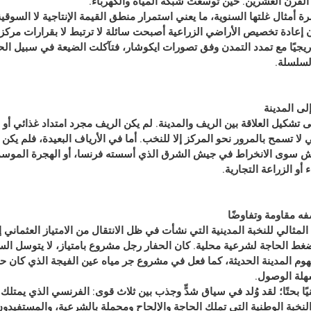
لقرن العشرين. حين توسعت شبكة المياه والكهرباء.
 أمثال غلتها السنوية، ما يعني استمرار منطق القيمة الإنتاجية لا السوقية
 إعادة تخصيص الأراضي الزراعية أصبحت سائلة لا ترتبط لا بقرارات مركزية
ريجيًا مع تمدد التمدن وفق تصورات ايكوشار، فتآكلت الضيعة في سبيل الحي
لسلسلة. 
إلى المدينة
ى تشكيل العلاقة بين الريف والمدينة. لم يكن الريف مجرد امتداد غذائي أو 
لا تسمح بالمرور نحو المركز إلا للنخب. أما في الأرياف البعيدة، فلم يكن 
ش سوى الانخراط في 
جيش الشرق
 الذي أسسته فرنسا، أو الهجرة الموس
أو الزراعة التجارية.
ه مقاومة وتفاوضًا
لمثالي للنخبة المدينية التي نشأت في ظل الانتقال من الامتياز العثماني 
 الحاجة لشرعية محلية. كان الحفار رجل مشروع بامتياز، لا يتوسل الس
م المدينة الحديثة، كما فعل في مشروع جر مياه عين الفيجة الذي كان حيوي
هلة الوصول.
ًا بحتًا؛ لقد وُلد في سياق شدٍّ وجذب بين ثلاث قوى: الفرنسي الذي يمتل
النخبة الوطنية التي تملك الحاجة والإلحاح ومحملة بالشرعية، والمستفي