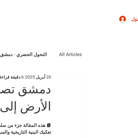
اتصال
الأخبار والنشر
ملفاتنا
نبذة عننا
ول
All Articles
التحول الحضري - دمشق ن
20 أبريل 2025
6 دقيقة قراءة
دمشق تصعد
الأرض إلى 
📘 
هذه المقالة جزء من سلس
تفكيك البنية التاريخية وا