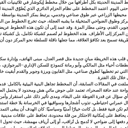
بط المدينة الحديثة بكل أطرافها من خلال 
مخطط إيكوشار
 في ثلاثينيات الق
حتى اليوم. اعتمد المخطط على نظام 
الحزام الدائري
 الذي يُطوّق المدينة 
ن محيطها الزراعي عبر طوق صناعي وخدمي، يرتبط بمكز المدينة بواسطة 
خ
كز وطوق الضواحي المتخيلة ما يشبه العجلة، حيث تخرج الخطوط من المر
وبر، القدم، وحتى مطار المزة. وقد عمد إلى أن تكون هذه الخطوط عريضة 
من المركز إلى الأطراف. هذه الخطوط لم تُصمم كشبكة تكامل، بل كشبكة ت
يقة تسمح بعد تكافؤ العلاقة، مما جعلها ناقلة للسلطة نحو المركز دون أن 
قلب هذه الخريطة مبانٍ جديدة مثل قصر العدل، مبنى الهاتف، وإدارة سكة
ات أحياء مثل المالكي وأبو رمانة كنموذج للسكن الإداري–البرجوازي، مح
التي تم تخطيها كطوق صناعي، مثل القابون وبرزة وجوبر والقدم أبقيت خا
 خلال تلك الفترة.
لفت في المقالات السابقة، أن المخطط تجاهل البنية البيئية بالكامل: ف
واحة عند حافة الصحراء
، تعتمد على حوض مائي هش ومحدود لا يحتمل الضغ
 أي سؤال عن قدرة الغوطة على البقاء، ومدى تأثير ذلك على استقرار وأمن
 عمراني احتياطي، تذوب أشجارها وسواقيها في الخرسانة بلا خطة استدا
لم تكن فنية فقط، بل كانت 
خيارًا أمنيًا وسياسيًا
: كان الهدف أن يبقى التمدن
حافظ على إمكانية الاحتكار من قلة محدودة، تحافظ على علاقات مدينية 
فتم دفعها إلى ضواحي لا تُدمج بل تُراقب، أو إلى أرياف مهمشة، حيث تحول ال