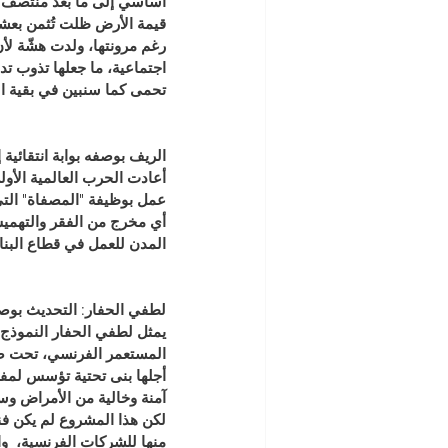
أساسي إلى ما بعد منتصف ا
قيمة الأرض ظلت تُثمن بعشرة
رغم مرونتها، ولدت هشّة لأن
اجتماعية، ما جعلها تذوب تد
تحمى كما سنبين في بقية ا
الريف بوصفه بوابة انتقائية 
أعادت الحرب العالمية الأول
عمل بوظيفة "المصفاة" التي 
أي مخرج من الفقر والتهمي
المدن للعمل في قطاع البناء 
لطفي الحفار: التحديث بوصف
يمثل لطفي الحفار النموذج ا
المستعمر الفرنسي، تحت ضغط
أجلها بنى تحتية تؤسس لمفهو
آمنة وخالية من الأمراض وس
لكن هذا المشروع لم يكن فني
منها للشركات الفرنسية،  و