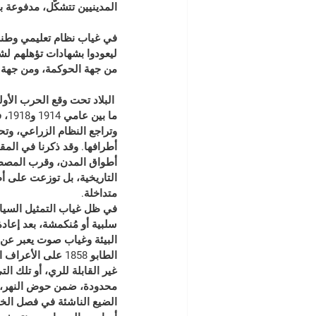
المدينيين تتشكّل، مدفوعة با
في غياب نظام تعليمي وطني، 
ليعودوا بشهادات تؤهلهم لشغ
من جهة الحوكمة، ومن جهة 
 البلاد تحت وقع الحرب الأول
ما 
وتراجع النظام الزراعي، وت
أطرافها. وقد ذكرنا في الم
أطواق المدن، وقرب المصطبا
التاريخية، بل توزعت على أ
متداخلة.
في ظل غياب التمثيل السياسي
سلبية أو مُنكمشة، بعد إعا
البيئة وغياب صوت يعبر عن 
الطابو 1858 على 
غير القابلة للري، أو تلك ا
محدودة، ضمن حوض النهر، لت
الضيع الناشئة في فصل الخر