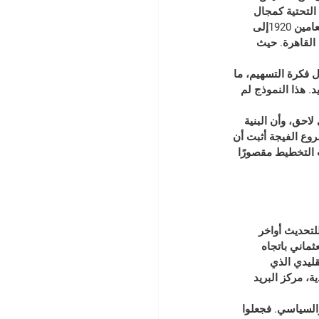
 التحتية كمجال 
للسيادة والمفاوضة. وقد نجحت محاولاته التي امتدت لخمسة عشر عام في تحقيق رؤيته امتدت بين العامين 1920إلى 
 القاهرة. حيث 
 فكرة التسهيم، ما 
 هذا النموذج لم 
احق، وأن البنية 
روع الفيجة أثبت أن 
ت التخطيط مقصورًا 
تحديث أواخر 
ثماني باتجاه 
قليدي الذي 
ة، مركز البريد 
السياسي. فجعلوا 