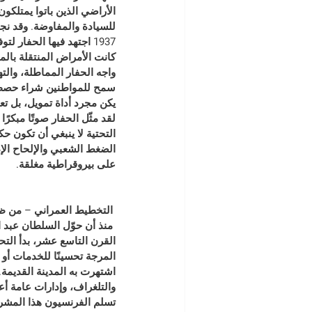
الأراضي الذين باتوا يمتلكون
1937 اجتهد فيها الحفا
كانت الأمراض المنتقلة بالمي
واجه الحفار المماطلة، وال
سمح للمواطنين شراء حصص م
يكن مجرد أداة تمويل، بل تع
لقد مثّل الحفار صوتًا مبكر
التحتية لا ينبغي أن تكون ح
الضغط الشعبي والإلحاح الإدا
على بيروقراطية مغلقة.
 التخطيط العمراني – من ظ
 منذ أن حوّل السلطان عبد
القرن التاسع عشر، بدأ التح
المرجة تحسينًا للخدمات أو ا
اشتهرت به المدينة القديمة. 
والتلغراف، وإدارات عامة أع
تسلم الفرنسيون هذا المشرو