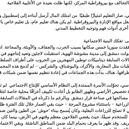
لتحالف مع بيروقراطية المركز، لكنها ظلت بعيدة عن الأغلبية الفلاحية.
صار التعليم امتيازًا طبقيًا: من امتلك المال أرسل أبناءه إلى إسطنبول و
ل مواقع الإدارة والبيروقراطية. لم يكن هناك تعليم عام، بل تعليم خاص بالن
أخرى أدوات فهم وتوجيه التخطيط المدني.
ى: تفكك البنية الاجتماعية
بين عامي 1914 و1918، فقدت سوريا خمس سكانها بسبب الحرب، والجفاف، والأوبئة، والمجاع
حولت دمشق إلى مدينة مشوشة الهوية، استقبلت لاجئين وتعيد إنتاجهم في
قالات السابقة ديناميكات توطين المهجرين من الحروب على أطراف السلطنة
ت مثل المغاربة، والأكراد، والبوشناق، والشركس – لم تُدمج هذه المجم
طرافها، هناك، بدأت هذه الجماعات في إعادة تنظيم نفسها ضمن شبكات ق
، تحوّلت الأسرة الممتدة إلى النظام الأساسي للإنتاج الاجتماعي. لم تك
دة تخصيص الأراضي وظهور الطابو بل أعادت تكييف أعرافًا محلية خاصة لتتل
مصالحها في صناعة قرار دمشق. وبالرغم ما ذكرناه في المقالات السابقة م
الأعراف الزراعية – باستثناء مشروع المرجة – حيث بقي العمار خلال تلك الفترة 
لتي لا تصلح للزراعات البعلية، وكان يُسمح ببناء "حوش" من الطين والتبن 
ُستخدم صيفًا، حيث يقضي الفلاحون معظم وقتهم في الأرض، بينما كان يع
يف. وقد ظهر ما يعرف بحمام البلد ضمن المناطق الناشئة. وبقي الاعتماد