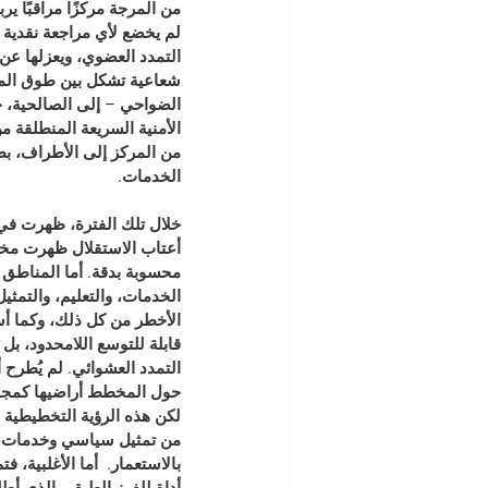
من المرجة مركزًا مراقبًا ير
لم يخضع لأي مراجعة نقدية 
التمدد العضوي، ويعزلها ع
شعاعية
 تشكل بين طوق المر
الضواحي – إلى الصالحية، ج
الأمنية السريعة المنطلقة 
من المركز إلى الأطراف، بطر
الخدمات.
خلال تلك الفترة، ظهرت في 
أعتاب الاستقلال ظهرت مخطط
محسوبة بدقة. أما المناطق 
الخدمات، والتعليم، والتمثيل
الأخطر من كل ذلك، وكما أس
قابلة للتوسع اللامحدود، بل 
التمدد العشوائي. لم يُطرح
حول المخطط أراضيها كمجال
لكن هذه الرؤية التخطيطية 
من تمثيل سياسي وخدمات، ي
بالاستعمار.  أما الأغلبية، 