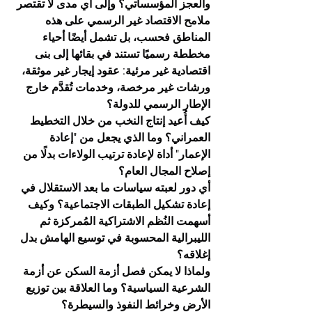
والعجز المؤسساتي؟ وإلى أي مدى لا تقتصر 
ملامح الاقتصاد غير الرسمي على هذه 
المناطق فحسب، بل تشمل أيضًا أحياء 
مخططة رسميًا تستند في بقائها إلى بنى 
اقتصادية غير مرئية: عقود إيجار غير موثقة، 
ورشات غير مرخصة، وخدمات تُقدَّم خارج 
الإطار الرسمي للدولة؟
كيف أُعيد إنتاج النخب من خلال التخطيط 
العمراني؟ وما الذي يجعل من "إعادة 
الإعمار" أداة لإعادة ترتيب الولاءات بدلًا من 
إصلاح المجال العام؟
أي دور لعبته سياسات ما بعد الاستقلال في 
إعادة تشكيل الطبقات الاجتماعية؟ وكيف 
أسهمت النُظم الاشتراكية المُمركزة ثم 
الليبرالية المحسوبة في توسيع الهامش بدل 
إغلاقه؟
ولماذا لا يمكن فصل أزمة السكن عن أزمة 
الشرعية السياسية؟ وما العلاقة بين توزيع 
الأرض وخرائط النفوذ والسيطرة؟