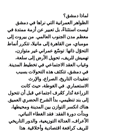
لماذا دمشق؟
الظواهر العمرانية التي نراها في دمشق 
ليست استثناءً، بل تعبير عن أزمة ممتدة في 
معظم مدن الجنوب العالمي. من بيروت إلى 
مومباي، من القاهرة إلى مانيلا، تتكرر أنماط 
التحوّل ذاتها: توسّع عمراني غير متوازن، 
تهميش للريف، تحويل الأرض إلى سلعة، 
وغياب العقد الاجتماعي في تخطيط المدينة.
في دمشق، تتكثف هذه التحولات بسبب 
تعقيدات التاريخ، الصراع، والإرث 
الاستعماري. في الغوطة، حيث كانت 
الزراعة تُدار كعُرف اجتماعي قبل أن تتحول 
إلى بند تنظيمي، بدأ الشرخ الحضري العميق. 
هناك انكسر التوازن بين المدينة ومحيطها، 
وبدأت دورة الفقد: فقد الغطاء النباتي، 
الأعراف، العدالة التوزيعية، والدور التاريخي 
للريف كرافعة اقتصادية وأخلاقية. هذا 