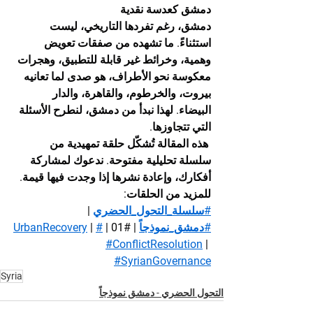
دمشق كعدسة نقدية
دمشق، رغم تفردها التاريخي، ليست 
استثناءً. ما تشهده من صفقات تعويض 
وهمية، وخرائط غير قابلة للتطبيق، وهجرات 
معكوسة نحو الأطراف، هو صدى لما تعانيه 
بيروت، والخرطوم، والقاهرة، والدار 
البيضاء. لهذا نبدأ من دمشق، لنطرح الأسئلة 
التي تتجاوزها.
 هذه المقالة تُشكّل حلقة تمهيدية من 
سلسلة تحليلية مفتوحة. ندعوك لمشاركة 
أفكارك، وإعادة نشرها إذا وجدت فيها قيمة. 
للمزيد من الحلقات:
#سلسلة_التحول_الحضري
 | 
#دمشق_نموذجاً
 | 
#01
 | 
#UrbanRecovery
 | 
#ConflictResolution
 | 
#SyrianGovernance
Syria
التحول الحضري - دمشق نموذجاً