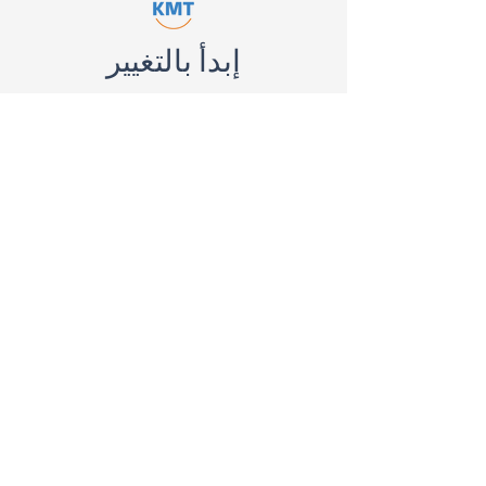
إبدأ بالتغيير
الإصلاح الزراعي... حين
تأخّرت الدولة فاستملكت
الأرض وقتلت الواحة #10
SUBSCRIBE TO OUR
NEWSLETTER
احصل على آخر التحديثات
عبر الإيميل